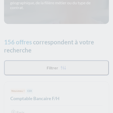
géographique, de la filière métier ou du type de
contrat.
156 offres
correspondent à votre
recherche
Tous les filtres appliqués :
Filtrer
Nouveau !
Type de contrat :
CDI
Comptable Bancaire F/H
Paris