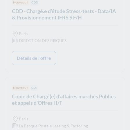
Nouveau !
Type de contrat :
CDD
CDD - Chargé.e d’étude Stress-tests - Data/IA
& Provisionnement IFRS 9 F/H
Paris
DIRECTION DES RISQUES
Détails de l'offre
Nouveau !
Type de contrat :
CDI
Copie de Chargé(e) d'affaires marchés Publics
et appels d'Offres H/F
Paris
La Banque Postale Leasing & Factoring