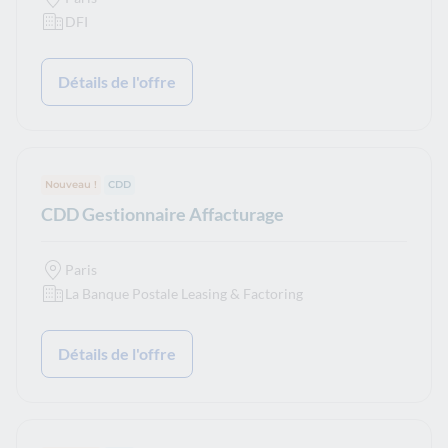
DFI
Détails de l'offre
Nouveau !
Type de contrat :
CDD
CDD Gestionnaire Affacturage
Paris
La Banque Postale Leasing & Factoring
Détails de l'offre