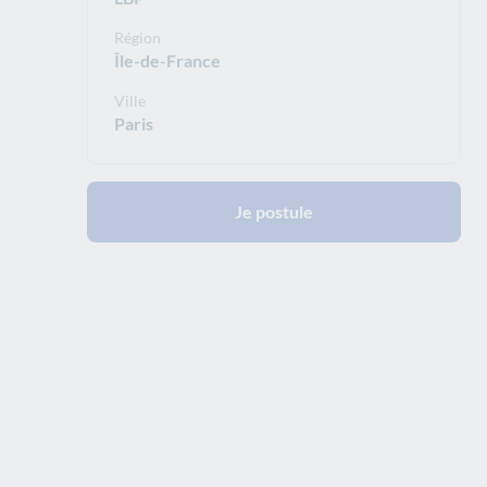
Région
Île-de-France
Ville
Paris
Je postule