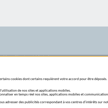
odèle multipartenarial, forte des
u groupe La Poste et bénéficiant
 marché français. Ainsi, La Banque
roduits simples et abordables,
Abonne
 certains cookies dont certains requièrent votre accord pour être déposés. 
'utilisation de nos sites et applications mobiles.
sonnaliser en temps réel nos sites, applications mobiles et communication
 poste
S'a
us adresser des publicités correspondant à vos centres d’intérêts sur not