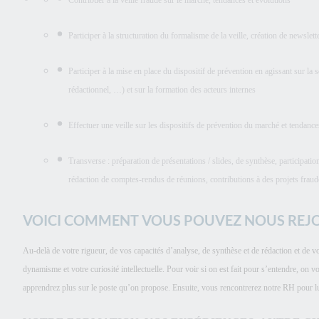
Contribuer à la veille fraude sur le marché, tendances et évolutions
Participer à la structuration du formalisme de la veille, création de newslet
Participer à la mise en place du dispositif de prévention en agissant sur la 
rédactionnel, …) et sur la formation des acteurs internes
Effectuer une veille sur les dispositifs de prévention du marché et tendance
Transverse : préparation de présentations / slides, de synthèse, participati
rédaction de comptes-rendus de réunions, contributions à des projets fraud
VOICI COMMENT VOUS POUVEZ NOUS REJ
Au-delà de votre rigueur, de vos capacités d’analyse, de synthèse et de rédaction et de vo
dynamisme et votre curiosité intellectuelle. Pour voir si on est fait pour s’entendre, o
apprendrez plus sur le poste qu’on propose. Ensuite, vous rencontrerez notre RH pour lu