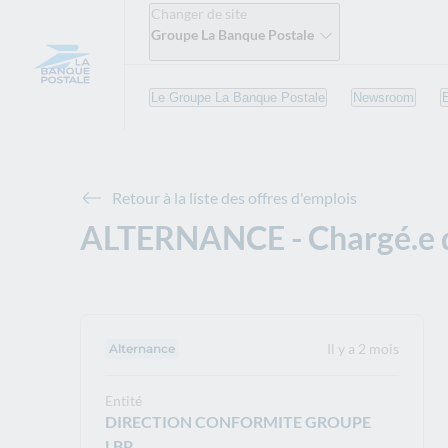
Changer de site
Groupe La Banque Postale
Le Groupe La Banque Postale
Newsroom
Retour à la liste des offres d'emplois
ALTERNANCE - Chargé.e de
Il y a 2 mois
Type de contrat :
Alternance
Entité
DIRECTION CONFORMITE GROUPE
LBP