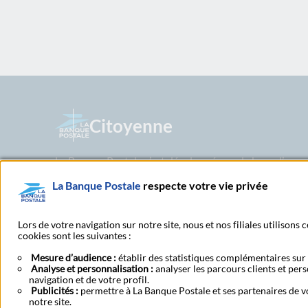
Citoyenne
La Banque Postale s’est développée sur la base d’un m
valeurs de confiance, d’accessibilité et de proximité d
La Banque Postale
respecte votre vie privée
dès lors d’un positionnement unique et original sur le
Postale privilégie dans sa stratégie commerciale des p
adaptés aux besoins de sa clientèle.
Lors de votre navigation sur notre site, nous et nos filiales utilisons
cookies sont les suivantes :
Mesure d’audience :
établir des statistiques complémentaires sur l
Analyse et personnalisation :
analyser les parcours clients et per
navigation et de votre profil.
Rechercher un bureau de
Publicités :
permettre à La Banque Postale et ses partenaires de vo
notre site.