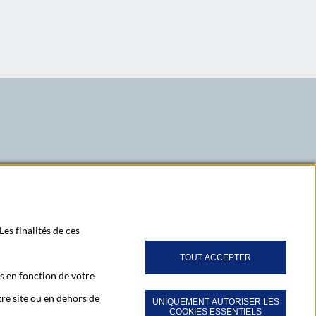
LinkedIn
X
Youtube
z-vous à notre newsletter Ma Lettre Citoyenne
Les finalités de ces
TOUT ACCEPTER
s en fonction de votre
bonner à toutes nos publications
re site ou en dehors de
UNIQUEMENT AUTORISER LES
COOKIES ESSENTIELS