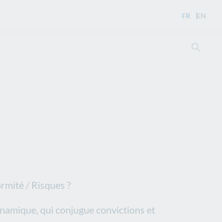
FR
- Version 
EN
- Eng
Ouvri
rmité / Risques ?
namique, qui conjugue convictions et