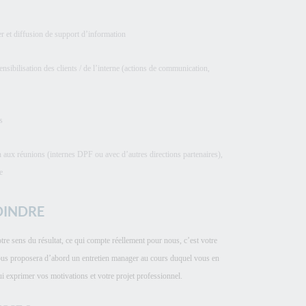
ter et diffusion de support d’information
sensibilisation des clients / de l’interne (actions de communication,
s
on aux réunions (internes DPF ou avec d’autres directions partenaires),
e
OINDRE
tre sens du résultat, ce qui compte réellement pour nous, c’est votre
n vous proposera d’abord un entretien manager au cours duquel vous en
i exprimer vos motivations et votre projet professionnel.