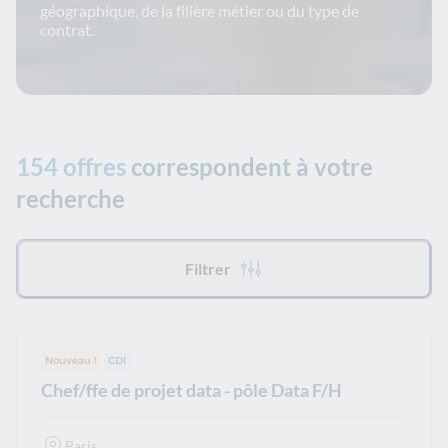
géographique, de la filière métier ou du type de
contrat.
154 offres
correspondent à votre
recherche
Tous les filtres appliqués :
Filtrer
Nouveau !
Type de contrat :
CDI
Chef/ffe de projet data - pôle Data F/H
Paris