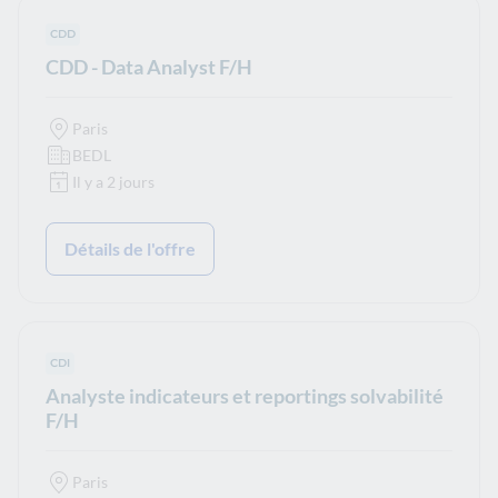
Type de contrat :
CDD
CDD - Data Analyst F/H
Paris
BEDL
Il y a 2 jours
Détails de l'offre
Type de contrat :
CDI
Analyste indicateurs et reportings solvabilité
F/H
Paris