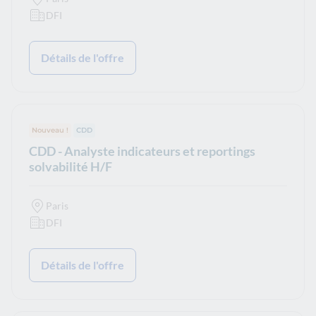
DFI
Détails de l'offre
Nouveau !
Type de contrat :
CDD
CDD - Analyste indicateurs et reportings
solvabilité H/F
Paris
DFI
Détails de l'offre