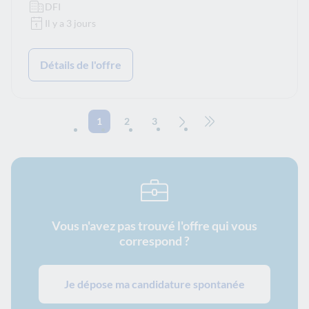
DFI
Il y a 3 jours
Détails de l'offre
1
2
3
Page suivante
Aller à la dernière page
Vous n'avez pas trouvé l'offre qui vous
correspond ?
Je dépose ma candidature spontanée