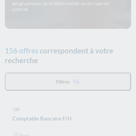
géographique, de la filière métier ou du type de
contrat.
156 offres
correspondent à votre
recherche
Tous les filtres appliqués :
Filtrer
Type de contrat :
CDI
Comptable Bancaire F/H
Paris