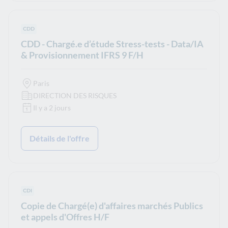
Type de contrat :
CDD
CDD - Chargé.e d’étude Stress-tests - Data/IA
& Provisionnement IFRS 9 F/H
Paris
DIRECTION DES RISQUES
Il y a 2 jours
Détails de l'offre
Type de contrat :
CDI
Copie de Chargé(e) d'affaires marchés Publics
et appels d'Offres H/F