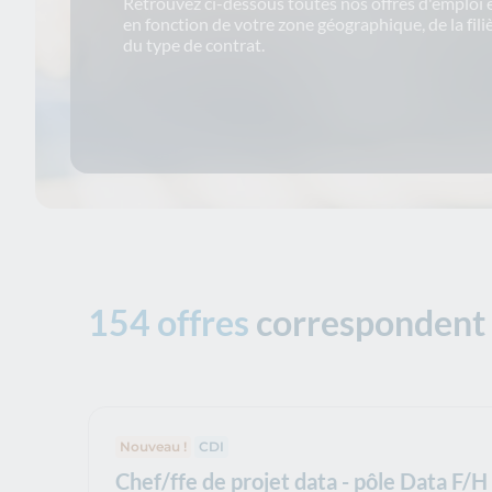
Retrouvez ci-dessous toutes nos offres d'emploi et
en fonction de votre zone géographique, de la fili
du type de contrat.
154 offres
Tous les filtres appliqués :
correspondent 
Nouveau !
Type de contrat :
CDI
Chef/ffe de projet data - pôle Data F/H