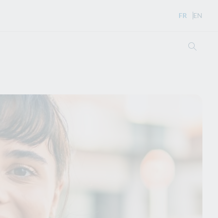
FR
- Version 
EN
- Eng
Ouvri