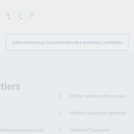
3
Page suivante
Aller à la dernière page (39)
Information sur la protection des données candidats
tiers
Métiers gestion des risques
Métiers inspection générale
u Développement Local
Métiers IT bancaire