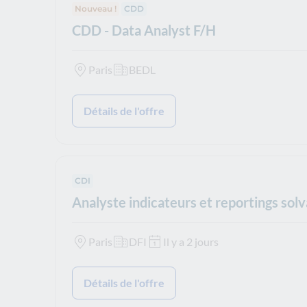
Nouveau !
Type de contrat :
CDD
CDD - Data Analyst F/H
Paris
BEDL
Détails de l'offre
Type de contrat :
CDI
Analyste indicateurs et reportings solv
Paris
DFI
Il y a 2 jours
Détails de l'offre