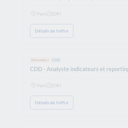
Paris
DFI
Détails de l'offre
Nouveau !
Type de contrat :
CDD
CDD - Analyste indicateurs et reporting
Paris
DFI
Détails de l'offre